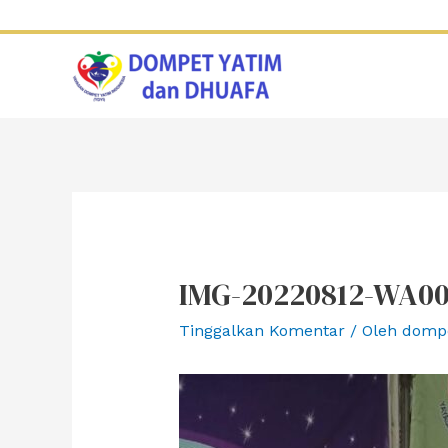
Lewati
ke
konten
IMG-20220812-WA0
Tinggalkan Komentar
/ Oleh
domp