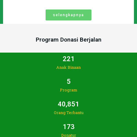
selengkapnya
Program Donasi Berjalan
221
Anak Binaan
5
Program
40,851
Orang Terbantu
173
Donatur