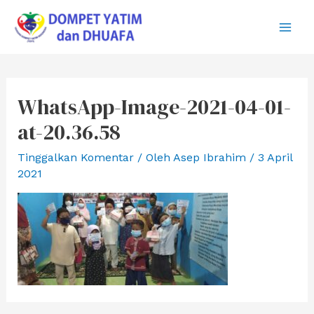
Lewati
ke
Main
konten
Men
WhatsApp-Image-2021-04-01-
at-20.36.58
Tinggalkan Komentar
/ Oleh
Asep Ibrahim
/
3 April
2021