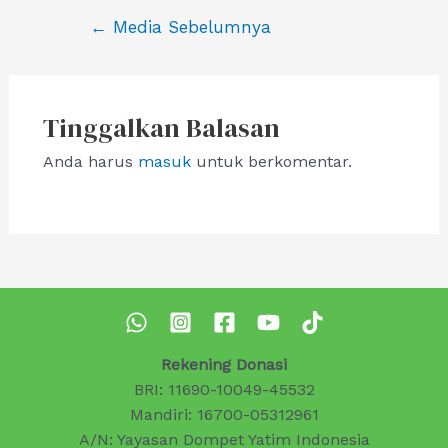
Navigasi
←
Media Sebelumnya
pos
Tinggalkan Balasan
Anda harus
masuk
untuk berkomentar.
Rekening Donasi
BRI: 11690-10049-45532
Mandiri: 16700-05312961
A/N: Yayasan Dompet Yatim Indonesia