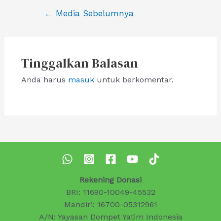
Navigasi
←
Media Sebelumnya
pos
Tinggalkan Balasan
Anda harus
masuk
untuk berkomentar.
Rekening Donasi
BRI: 11690-10049-45532
Mandiri: 16700-05312961
A/N: Yayasan Dompet Yatim Indonesia