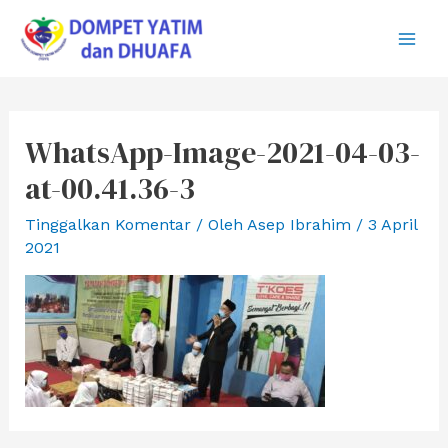
Lewati
ke
Main
konten
Men
WhatsApp-Image-2021-04-03-
at-00.41.36-3
Tinggalkan Komentar
/ Oleh
Asep Ibrahim
/
3 April
2021