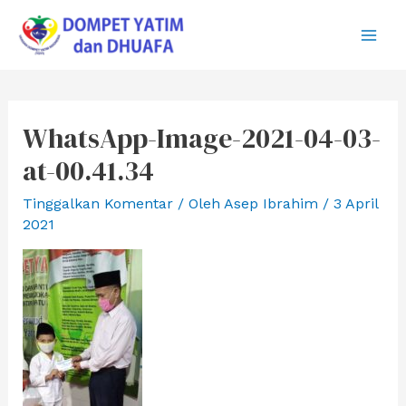
Lewati
ke
Main
konten
Men
WhatsApp-Image-2021-04-03-
at-00.41.34
Tinggalkan Komentar
/ Oleh
Asep Ibrahim
/
3 April
2021