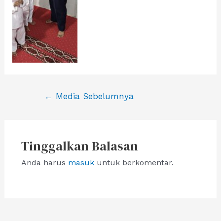
Navigasi
←
Media Sebelumnya
pos
Tinggalkan Balasan
Anda harus
masuk
untuk berkomentar.