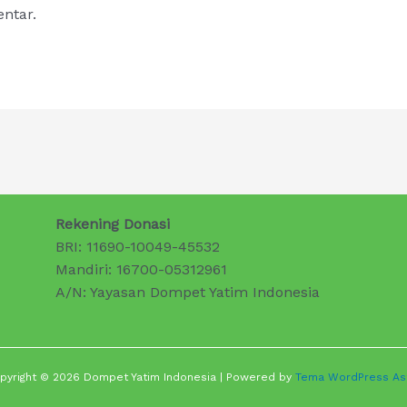
ntar.
Rekening Donasi
BRI: 11690-10049-45532
Mandiri: 16700-05312961
A/N: Yayasan Dompet Yatim Indonesia
pyright © 2026 Dompet Yatim Indonesia | Powered by
Tema WordPress As