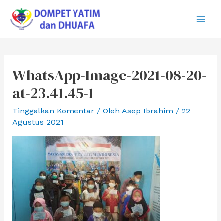
Lewati
ke
Main
konten
Men
WhatsApp-Image-2021-08-20-
at-23.41.45-1
Tinggalkan Komentar
/ Oleh
Asep Ibrahim
/
22
Agustus 2021