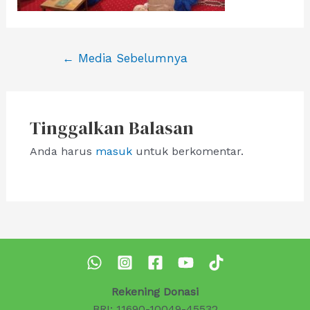
Navigasi
←
Media Sebelumnya
pos
Tinggalkan Balasan
Anda harus
masuk
untuk berkomentar.
Rekening Donasi
BRI: 11690-10049-45532