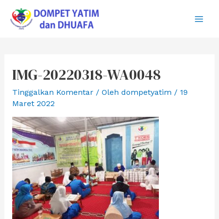
Lewati
ke
Main
konten
Men
IMG-20220318-WA0048
Tinggalkan Komentar
/ Oleh
dompetyatim
/
19
Maret 2022