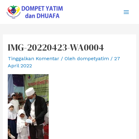
Lewati
ke
Main
konten
Men
IMG-20220423-WA0004
Tinggalkan Komentar
/ Oleh
dompetyatim
/
27
April 2022