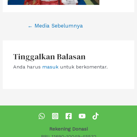
Navigasi
←
Media Sebelumnya
pos
Tinggalkan Balasan
Anda harus
masuk
untuk berkomentar.
Rekening Donasi
BRI: 11690-10049-45532