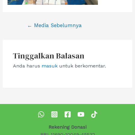
Navigasi
←
Media Sebelumnya
pos
Tinggalkan Balasan
Anda harus
masuk
untuk berkomentar.
Rekening Donasi
BRI: 11690-10049-45532