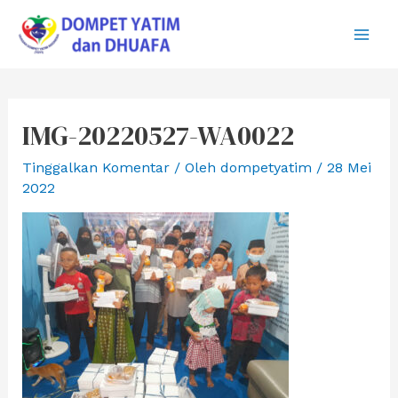
Lewati
ke
Main
konten
Men
IMG-20220527-WA0022
Tinggalkan Komentar
/ Oleh
dompetyatim
/
28 Mei
2022