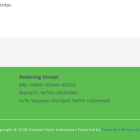
ntar.
Rekening Donasi
BRI: 11690-10049-45532
Mandiri: 16700-05312961
A/N: Yayasan Dompet Yatim Indonesia
pyright © 2026 Dompet Yatim Indonesia | Powered by
Tema WordPress As