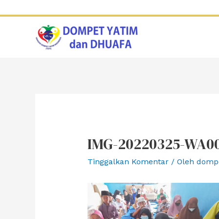
Lewati
ke
konten
IMG-20220325-WA0
Tinggalkan Komentar
/ Oleh
domp