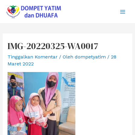
Lewati
ke
Main
konten
Men
IMG-20220325-WA0017
Tinggalkan Komentar
/ Oleh
dompetyatim
/
28
Maret 2022