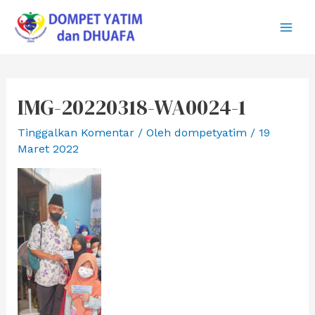
Lewati
ke
Main
konten
Men
IMG-20220318-WA0024-1
Tinggalkan Komentar
/ Oleh
dompetyatim
/
19
Maret 2022