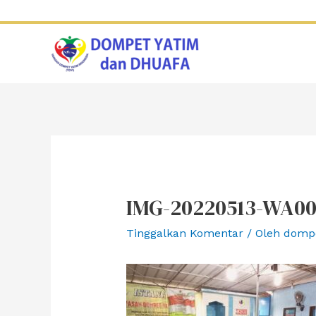
Lewati
ke
konten
IMG-20220513-WA00
Tinggalkan Komentar
/ Oleh
domp