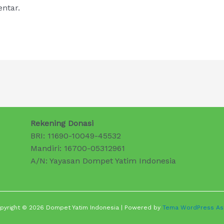
ntar.
Rekening Donasi
BRI: 11690-10049-45532
Mandiri: 16700-05312961
A/N: Yayasan Dompet Yatim Indonesia
pyright © 2026 Dompet Yatim Indonesia | Powered by
Tema WordPress As