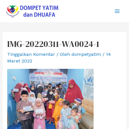
Lewati
ke
Main
konten
Men
IMG-20220311-WA0024-1
Tinggalkan Komentar
/ Oleh
dompetyatim
/
14
Maret 2022