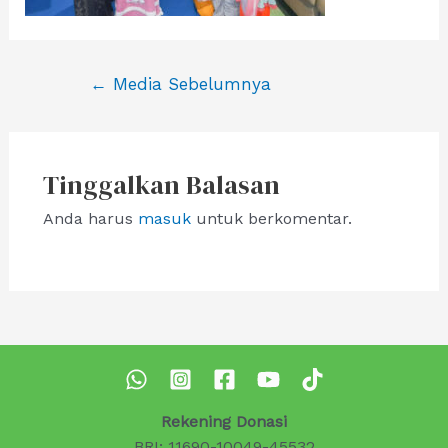
Navigasi
←
Media Sebelumnya
pos
Tinggalkan Balasan
Anda harus
masuk
untuk berkomentar.
Rekening Donasi
BRI: 11690-10049-45532