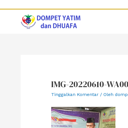
Lewati
ke
konten
IMG-20220610-WA00
Tinggalkan Komentar
/ Oleh
domp