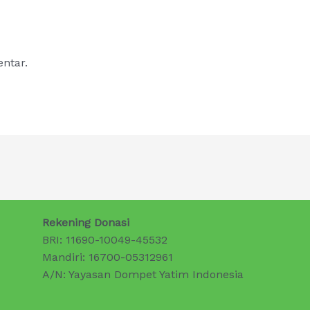
ntar.
Rekening Donasi
BRI: 11690-10049-45532
Mandiri: 16700-05312961
A/N: Yayasan Dompet Yatim Indonesia