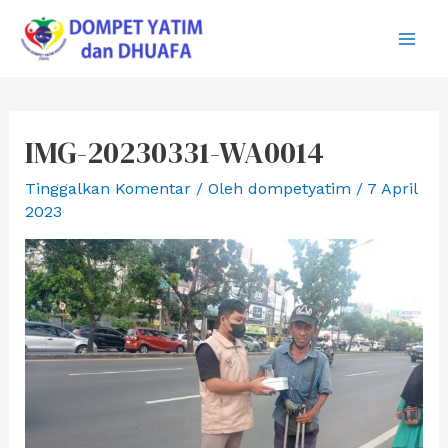
Lewati
ke
Main
konten
Men
IMG-20230331-WA0014
Tinggalkan Komentar
/ Oleh
dompetyatim
/
7 April
2023