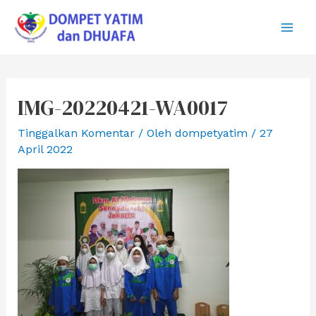
Lewati
ke
Main
konten
Men
IMG-20220421-WA0017
Tinggalkan Komentar
/ Oleh
dompetyatim
/
27
April 2022