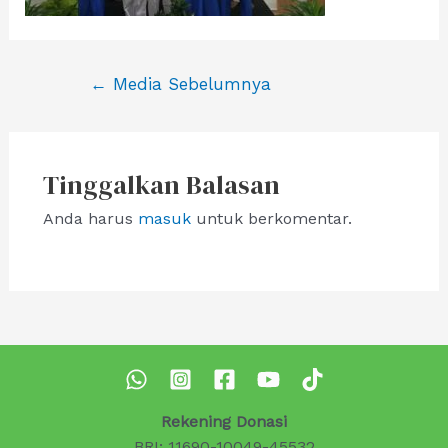
Navigasi
←
Media Sebelumnya
pos
Tinggalkan Balasan
Anda harus
masuk
untuk berkomentar.
Rekening Donasi
BRI: 11690-10049-45532