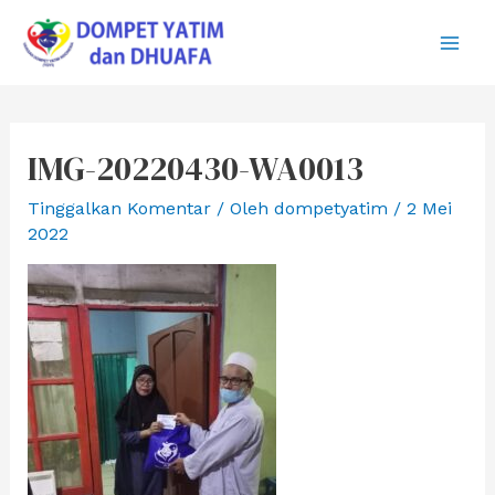
Lewati
ke
Main
konten
Men
IMG-20220430-WA0013
Tinggalkan Komentar
/ Oleh
dompetyatim
/
2 Mei
2022