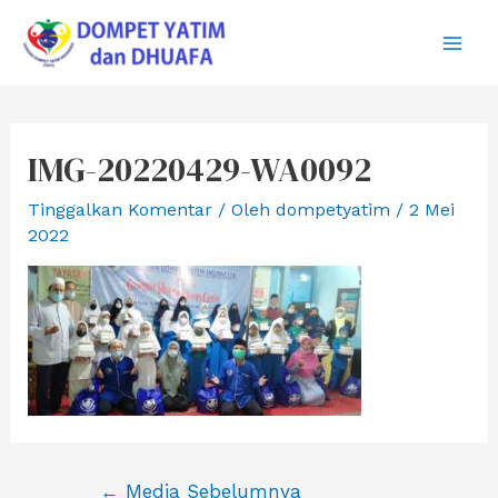
Lewati
ke
Main
konten
Men
IMG-20220429-WA0092
Tinggalkan Komentar
/ Oleh
dompetyatim
/
2 Mei
2022
Navigasi
←
Media Sebelumnya