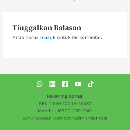
pos
Tinggalkan Balasan
Anda harus
masuk
untuk berkomentar.
Rekening Donasi
BRI: 11690-10049-45532
Mandiri: 16700-05312961
A/N: Yayasan Dompet Yatim Indonesia