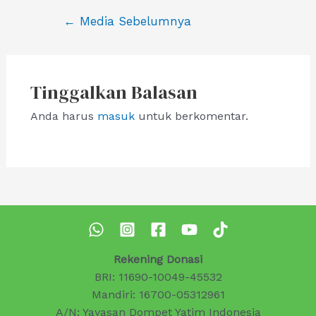
Navigasi
←
Media Sebelumnya
pos
Tinggalkan Balasan
Anda harus
masuk
untuk berkomentar.
Rekening Donasi
BRI: 11690-10049-45532
Mandiri: 16700-05312961
A/N: Yayasan Dompet Yatim Indonesia