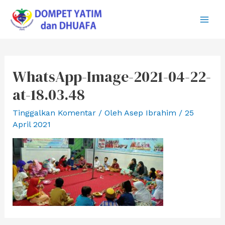
Lewati
ke
Main
konten
Men
WhatsApp-Image-2021-04-22-
at-18.03.48
Tinggalkan Komentar
/ Oleh
Asep Ibrahim
/
25
April 2021