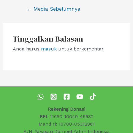
Navigasi
←
Media Sebelumnya
pos
Tinggalkan Balasan
Anda harus
masuk
untuk berkomentar.
Rekening Donasi
BRI: 11690-10049-45532
Mandiri: 16700-05312961
A/N: Yayasan Dompet Yatim Indonesia