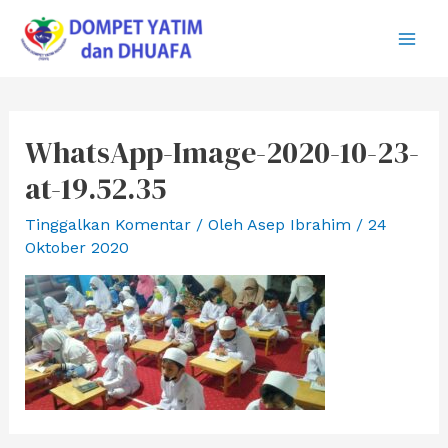
Lewati
ke
Main
konten
Men
WhatsApp-Image-2020-10-23-
at-19.52.35
Tinggalkan Komentar
/ Oleh
Asep Ibrahim
/
24
Oktober 2020