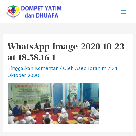
Lewati
ke
Main
konten
Men
WhatsApp-Image-2020-10-23-
at-18.58.16-1
Tinggalkan Komentar
/ Oleh
Asep Ibrahim
/
24
Oktober 2020