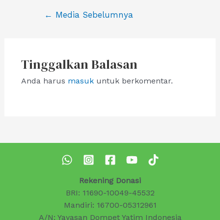
Navigasi
←
Media Sebelumnya
pos
Tinggalkan Balasan
Anda harus
masuk
untuk berkomentar.
Rekening Donasi
BRI: 11690-10049-45532
Mandiri: 16700-05312961
A/N: Yayasan Dompet Yatim Indonesia