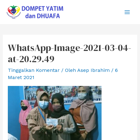
Lewati
ke
Main
konten
Men
WhatsApp-Image-2021-03-04-
at-20.29.49
Tinggalkan Komentar
/ Oleh
Asep Ibrahim
/
6
Maret 2021