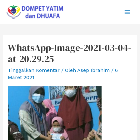
Lewati
ke
Main
konten
Men
WhatsApp-Image-2021-03-04-
at-20.29.25
Tinggalkan Komentar
/ Oleh
Asep Ibrahim
/
6
Maret 2021