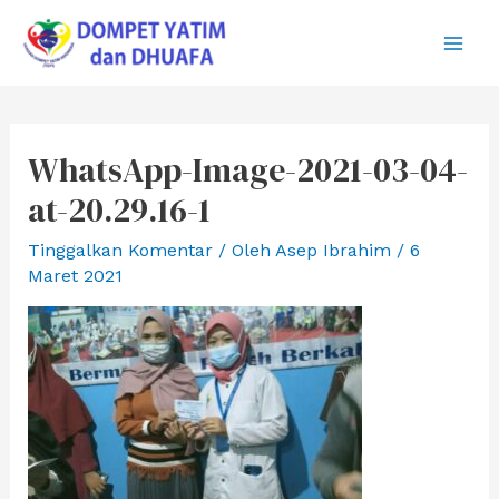
Lewati
ke
Main
konten
Men
WhatsApp-Image-2021-03-04-
at-20.29.16-1
Tinggalkan Komentar
/ Oleh
Asep Ibrahim
/
6
Maret 2021