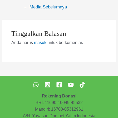
Navigasi
←
Media Sebelumnya
pos
Tinggalkan Balasan
Anda harus
masuk
untuk berkomentar.
Rekening Donasi
BRI: 11690-10049-45532
Mandiri: 16700-05312961
A/N: Yayasan Dompet Yatim Indonesia