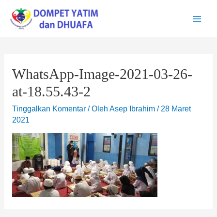
Lewati
ke
Main
konten
Men
WhatsApp-Image-2021-03-26-
at-18.55.43-2
Tinggalkan Komentar
/ Oleh
Asep Ibrahim
/
28 Maret
2021