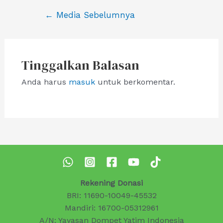
Navigasi
←
Media Sebelumnya
pos
Tinggalkan Balasan
Anda harus
masuk
untuk berkomentar.
Rekening Donasi
BRI: 11690-10049-45532
Mandiri: 16700-05312961
A/N: Yayasan Dompet Yatim Indonesia