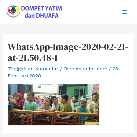
Lewati
ke
Main
konten
Men
WhatsApp-Image-2020-02-21-
at-21.50.48-1
Tinggalkan Komentar
/ Oleh
Asep Ibrahim
/
23
Februari 2020