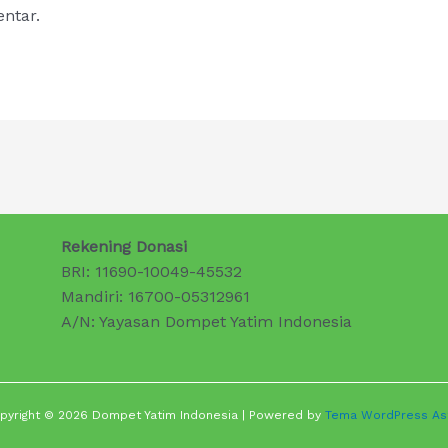
ntar.
Rekening Donasi
BRI: 11690-10049-45532
Mandiri: 16700-05312961
A/N: Yayasan Dompet Yatim Indonesia
pyright © 2026 Dompet Yatim Indonesia | Powered by
Tema WordPress As