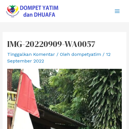
Lewati
ke
Main
konten
Men
IMG-20220909-WA0057
Tinggalkan Komentar
/ Oleh
dompetyatim
/
12
September 2022