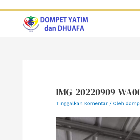
Lewati
ke
konten
IMG-20220909-WA0
Tinggalkan Komentar
/ Oleh
domp