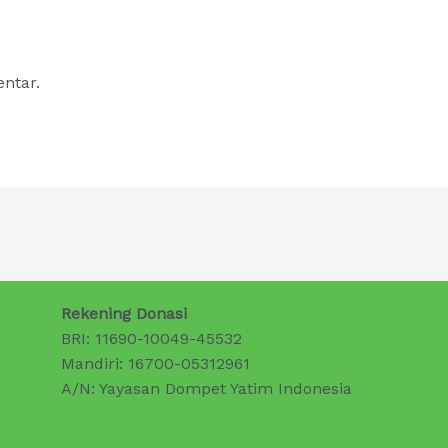
ntar.
Rekening Donasi
BRI: 11690-10049-45532
Mandiri: 16700-05312961
A/N: Yayasan Dompet Yatim Indonesia