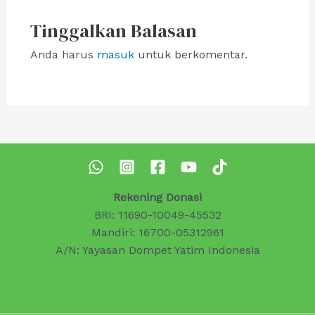
Tinggalkan Balasan
Anda harus
masuk
untuk berkomentar.
Rekening Donasi
BRI: 11690-10049-45532
Mandiri: 16700-05312961
A/N: Yayasan Dompet Yatim Indonesia