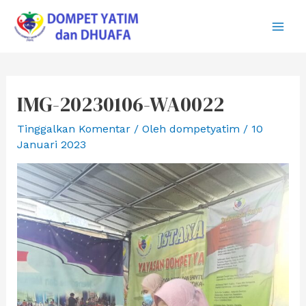
Lewati
ke
Main
konten
Men
IMG-20230106-WA0022
Tinggalkan Komentar
/ Oleh
dompetyatim
/
10
Januari 2023