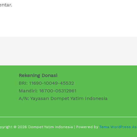
ntar.
Rekening Donasi
BRI: 11690-10049-45532
Mandiri: 16700-05312961
A/N: Yayasan Dompet Yatim Indonesia
pyright © 2026 Dompet Yatim Indonesia | Powered by
Tema WordPress As