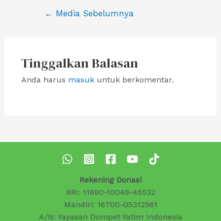
Navigasi
←
Media Sebelumnya
pos
Tinggalkan Balasan
Anda harus
masuk
untuk berkomentar.
Rekening Donasi
BRI: 11690-10049-45532
Mandiri: 16700-05312961
A/N: Yayasan Dompet Yatim Indonesia