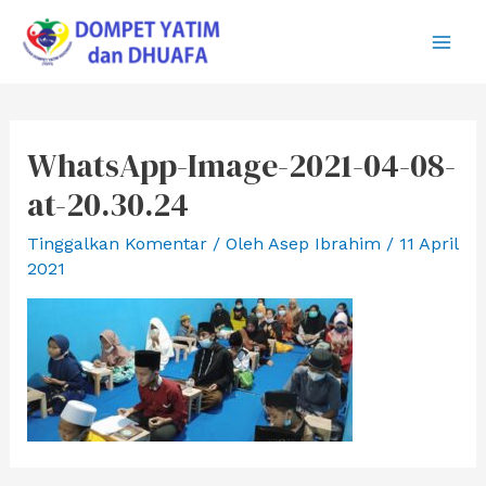
Lewati
ke
Main
konten
Men
WhatsApp-Image-2021-04-08-
at-20.30.24
Tinggalkan Komentar
/ Oleh
Asep Ibrahim
/
11 April
2021