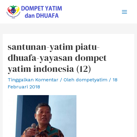
Lewati
ke
Main
konten
Men
santunan-yatim piatu-
dhuafa-yayasan dompet
yatim indonesia (12)
Tinggalkan Komentar
/ Oleh
dompetyatim
/
18
Februari 2018