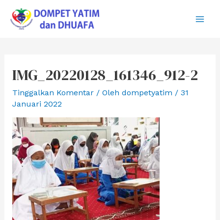
Lewati
ke
Main
konten
Men
IMG_20220128_161346_912-2
Tinggalkan Komentar
/ Oleh
dompetyatim
/
31
Januari 2022