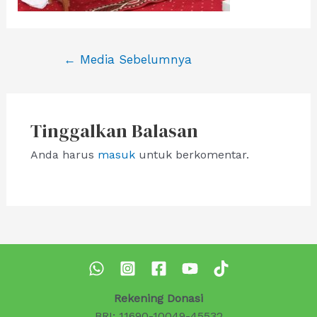
Navigasi
←
Media Sebelumnya
pos
Tinggalkan Balasan
Anda harus
masuk
untuk berkomentar.
Rekening Donasi
BRI: 11690-10049-45532