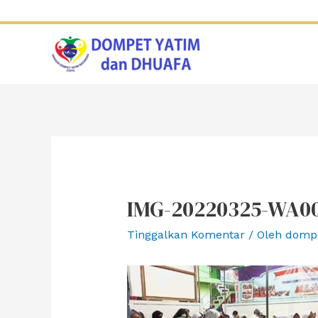
Lewati
ke
konten
IMG-20220325-WA00
Tinggalkan Komentar
/ Oleh
domp