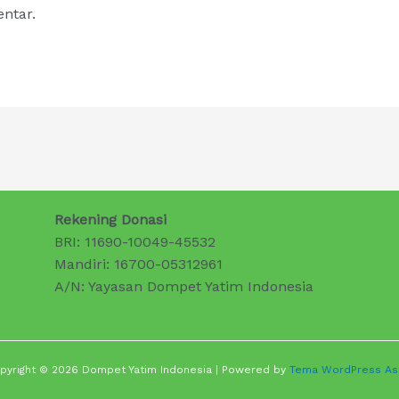
ntar.
Rekening Donasi
BRI: 11690-10049-45532
Mandiri: 16700-05312961
A/N: Yayasan Dompet Yatim Indonesia
pyright © 2026 Dompet Yatim Indonesia | Powered by
Tema WordPress As