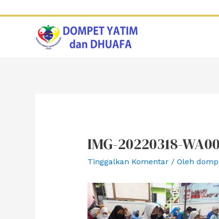
Lewati
ke
konten
IMG-20220318-WA00
Tinggalkan Komentar
/ Oleh
domp