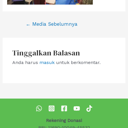
Navigasi
←
Media Sebelumnya
pos
Tinggalkan Balasan
Anda harus
masuk
untuk berkomentar.
Rekening Donasi
BRI: 11690-10049-45532