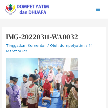
Lewati
ke
Main
konten
Men
IMG-20220311-WA0032
Tinggalkan Komentar
/ Oleh
dompetyatim
/
14
Maret 2022