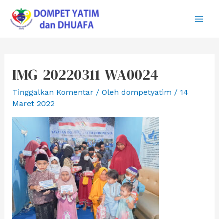
Lewati
ke
Main
konten
Men
IMG-20220311-WA0024
Tinggalkan Komentar
/ Oleh
dompetyatim
/
14
Maret 2022