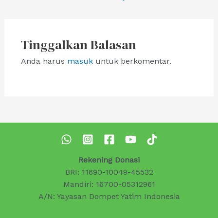
pos
Tinggalkan Balasan
Anda harus
masuk
untuk berkomentar.
Rekening Donasi
BRI: 11690-10049-45532
Mandiri: 16700-05312961
A/N: Yayasan Dompet Yatim Indonesia