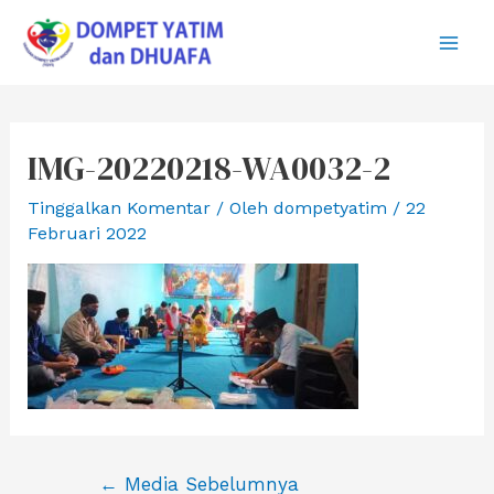
Lewati
ke
Main
konten
Men
IMG-20220218-WA0032-2
Tinggalkan Komentar
/ Oleh
dompetyatim
/
22
Februari 2022
Navigasi
←
Media Sebelumnya