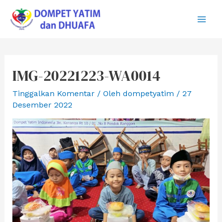
Lewati
ke
Main
konten
Men
IMG-20221223-WA0014
Tinggalkan Komentar
/ Oleh
dompetyatim
/
27
Desember 2022