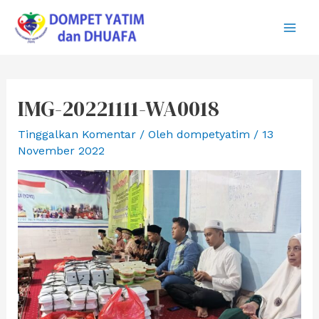
Lewati
ke
Main
konten
Men
IMG-20221111-WA0018
Tinggalkan Komentar
/ Oleh
dompetyatim
/
13
November 2022