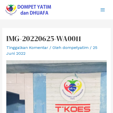
Lewati
ke
Main
konten
Men
IMG-20220625-WA0011
Tinggalkan Komentar
/ Oleh
dompetyatim
/
25
Juni 2022