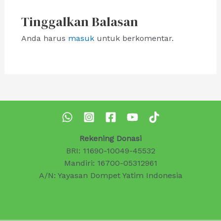
Tinggalkan Balasan
Anda harus
masuk
untuk berkomentar.
Rekening Donasi
BRI: 11690-10049-45532
Mandiri: 16700-05312961
A/N: Yayasan Dompet Yatim Indonesia