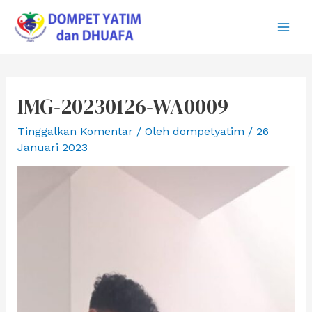
Lewati
ke
Main
konten
Men
IMG-20230126-WA0009
Tinggalkan Komentar
/ Oleh
dompetyatim
/
26
Januari 2023