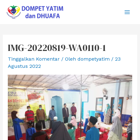
Lewati
ke
Main
konten
Men
IMG-20220819-WA0110-1
Tinggalkan Komentar
/ Oleh
dompetyatim
/
23
Agustus 2022