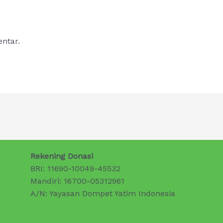
ntar.
Rekening Donasi
BRI: 11690-10049-45532
Mandiri: 16700-05312961
A/N: Yayasan Dompet Yatim Indonesia