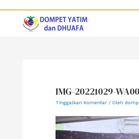
Lewati
ke
konten
IMG-20221029-WA0
Tinggalkan Komentar
/ Oleh
domp