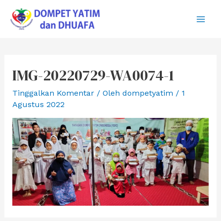
Lewati
ke
Main
konten
Men
IMG-20220729-WA0074-1
Tinggalkan Komentar
/ Oleh
dompetyatim
/
1
Agustus 2022