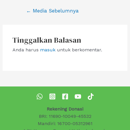
Navigasi
←
Media Sebelumnya
pos
Tinggalkan Balasan
Anda harus
masuk
untuk berkomentar.
Rekening Donasi
BRI: 11690-10049-45532
Mandiri: 16700-05312961