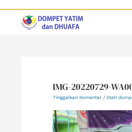
Lewati
ke
konten
IMG-20220729-WA0
Tinggalkan Komentar
/ Oleh
domp